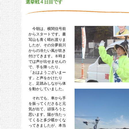
選挙戦４日目です
今朝は、横関信号前
からスタートです。書
写山も青く晴れ渡りま
したが、その分夢前川
からの冷たい風が吹き
付けてきます。８時ま
では声が出せませんの
で、手を降ったり、
「おはようございまー
す」と声をかけたり
と、足踏みしながら体
を動かしていました。
それでも、車から手
を振ってくださると元
気が出て、頑張ろうと
思います。陽が当たっ
てくると多少暖かくな
ってきましたが、本当