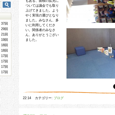
もある、面積の拡充に
ついては議会でも取り
上げてきました。よう
やく実現の運びとなり
ました。みなさん、多
37回
いに利用してくださ
29回
い。関係者のみなさ
21回
ん、ありがとうござい
19回
ました。
18回
18回
17回
17回
17回
17回
22:14
カテゴリー:
ブログ