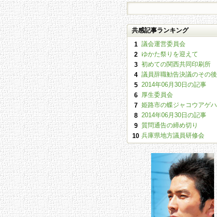
共感記事ランキング
議会運営委員会
1
ゆかた祭りを迎えて
2
初めての関西共同印刷所
3
議員辞職勧告決議のその後
4
2014年06月30日の記事
5
厚生委員会
6
姫路市の蝶ジャコウアゲハ
7
2014年06月30日の記事
8
質問通告の締め切り
9
兵庫県地方議員研修会
10